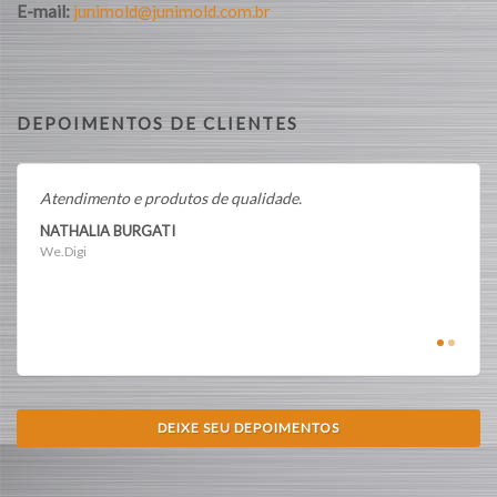
E-mail:
junimold@junimold.com.br
DEPOIMENTOS DE CLIENTES
Atendimento e produtos de qualidade.
Ótima
NATHALIA BURGATI
CLAU
We.Digi
We.dig
DEIXE SEU DEPOIMENTOS