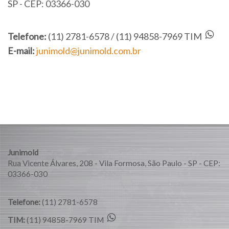
SP - CEP: 03366-030
Telefone:
(11) 2781-6578 / (11) 94858-7969 TIM
E-mail:
junimold@junimold.com.br
Junimold
Rua Vicente Álvares, 208 - Vila Formosa, São Paulo - SP - CEP:
03366-030
Telefone:
(11) 2781-6578
TIM:
(11) 94858-7969 TIM